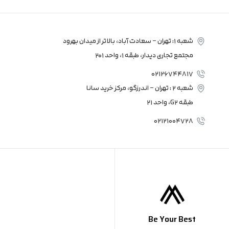
a
g
r
a
شعبه 1: تهران – سعادت آباد، بالاتر از میدان بهرود
m
مجتمع تجاری دیدار، طبقه 1، واحد 201
02126744817
شعبه 2 : تهران – اندرزگو، مرکز خرید سانا
طبقه G2، واحد 21
02121004728
Be Your Best