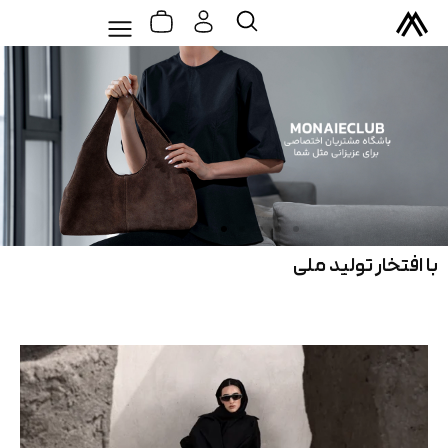
سبد
رش
Flyout
جستجو
خرید
ه
Menu
حتوا
با افتخار تولید ملی