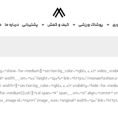
ری
پوشاک ورزشی
کیف و کفش
پشتیبانی
درباره ما
م
d=”25231″ image_size=”original” width__sm=”100″ height=”150%” link=”https://monaiefashio
(0,0,0)” width=”full-width”