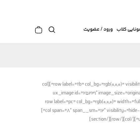
سبد
جستجو
ونایی کلاب
ورود / عضویت
خرید
[section bg_color=”rgb(0, 0, 0)” video_visibility=”show-for-medium” visibility=”show-for-medium”][row label=”tb” col_bg=”rgb(0,0,0)” visibility=”show-for-medium”][col
span__sm=”12″ visibility=”show-for-medium”][ux_image i
visibility=”show-for-medium”][/col][/row][/section] [section bg_color=”rgb(0, 0, 0)” visibility=”hide-for-medium”][row label=”pc” col_bg=”rgb
visibility=”hide-for-medium”][col span=”4″ span__sm=”12″ align=”center” visibility=”hide-for-medium”][/col] [col span=”8″ span__sm=”12″ visibility=”hide-for-medium”]