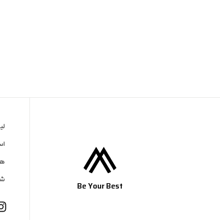
لی
اس
هم
شر
Be Your Best
I
n
s