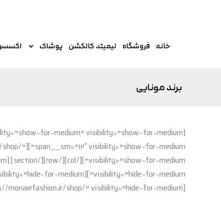
رش
ه
حتوا
خانه
فروشگاه
لیمیتد کالکشن
پوشاک
اکسسو
برند مونایی
n.ir/shop/”
[ux_image id=”25231″ image_size=”original” width=”50″ link=”https://monaiefashion.ir/shop/” visibility=”hide-for-medium”][/col][/row][/section]