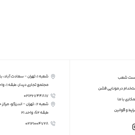
شعبه 1: تهران – سعادت آباد، بالاتر از میدان بهرود
ست شعب
مجتمع تجاری دیدار، طبقه 1، واحد 201
تخدام در مونایی فشن
02126744817
کاری با ما
شعبه 2 : تهران – اندرزگو، مرکز خرید سانا
ایط و قوانین
طبقه G2، واحد 21
02121004728