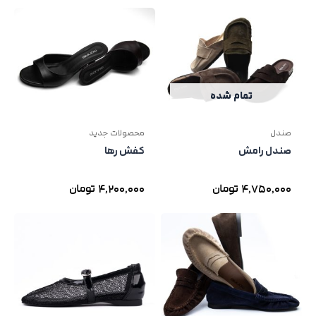
تمام شده
صندل
محصولات جدید
صندل رامش
کفش رها
4,750,000
تومان
4,200,000
تومان