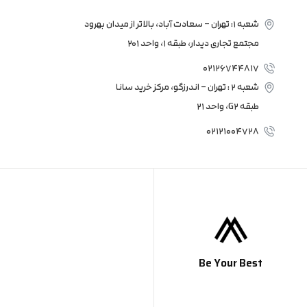
r
a
شعبه 1: تهران – سعادت آباد، بالاتر از میدان بهرود
m
مجتمع تجاری دیدار، طبقه 1، واحد 201
02126744817
شعبه 2 : تهران – اندرزگو، مرکز خرید سانا
طبقه G2، واحد 21
02121004728
Be Your Best