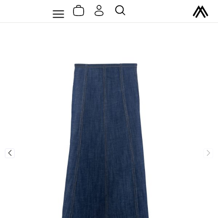
سبد
رش
Flyout
جستجو
خرید
ه
Menu
حتوا