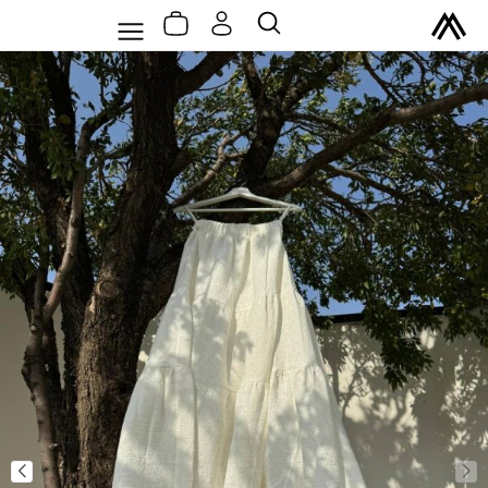
سبد
رش
Flyout
جستجو
خرید
ه
Menu
حتوا