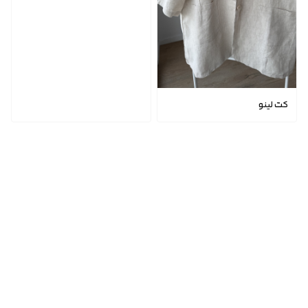
کت لینو