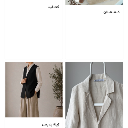
کت لینا
کیف میلان
ژیله پاریس