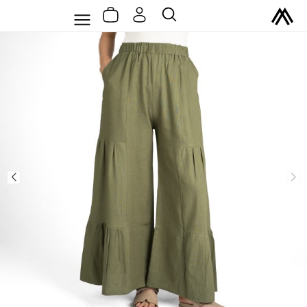
سبد
رش
Flyout
جستجو
خرید
ه
Menu
حتوا