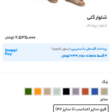
شلوار گلی
شلوار
|
پوشاک
2,535,000
تومان
پرداخت اقساطی با اسنپ‌پی:
(بدون کارمزد)
۴ قسط ماهانه 633,750 تومان
رنگ
سایز
فری سایز (مناسب تا سایز 42)