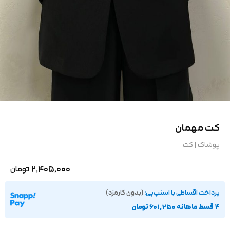
کت مهمان
پوشاک
|
کت
2,405,000
تومان
پرداخت اقساطی با اسنپ‌پی:
(بدون کارمزد)
۴ قسط ماهانه 601,250 تومان