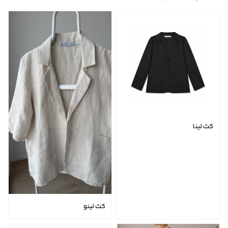
کت لینا
کت لینو