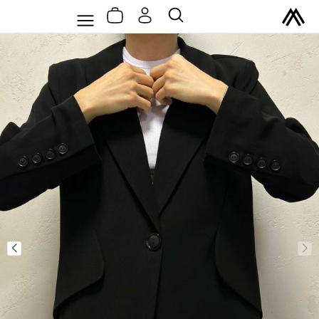
سبد
رش
Flyout
جستجو
خرید
ه
Menu
حتوا