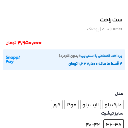
ست راحت
Outlet
|
ست
|
پوشاک
4,950,000
تومان
پرداخت اقساطی با اسنپ‌پی:
(بدون کارمزد)
۴ قسط ماهانه 1,237,500 تومان
مدل
دارک بلو
لایت بلو
موکا
کرم
سایز تیشرت
40-42
36-38