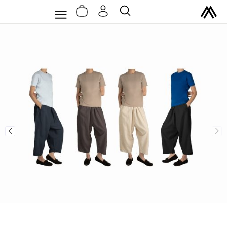
سبد
رش
Flyout
جستجو
خرید
ه
Menu
حتوا