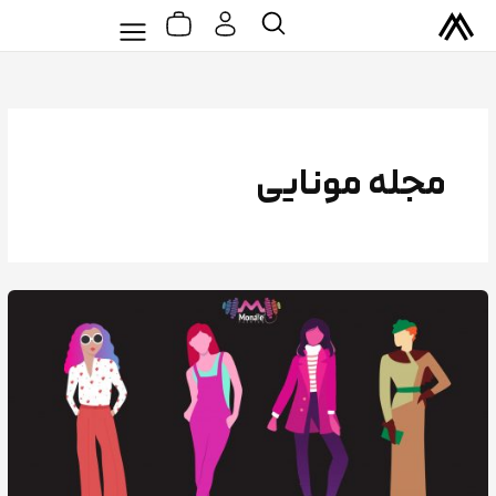
سبد
رش
Flyout
جستجو
خرید
ه
Menu
حتوا
مجله مونایی