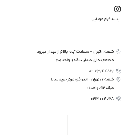
I
n
s
t
اینستاگرام مونایی
a
g
r
a
شعبه 1: تهران – سعادت آباد، بالاتر از میدان بهرود
m
مجتمع تجاری دیدار، طبقه 1، واحد 201
02126744817
شعبه 2 : تهران – اندرزگو، مرکز خرید سانا
طبقه G2، واحد 21
02121004728