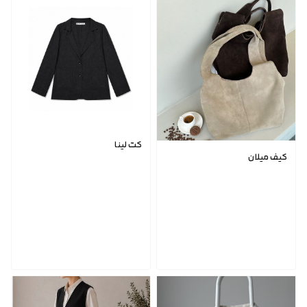
کت لینا
کیف میلان