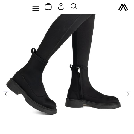
سبد
رش
Flyout
جستجو
خرید
ه
Menu
حتوا