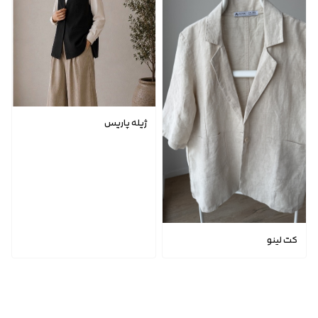
ژیله پاریس
کت لینو