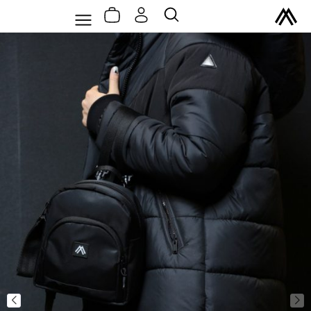
سبد
رش
Flyout
جستجو
خرید
ه
Menu
حتوا