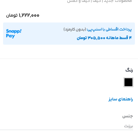
محصولات جدید
|
کیف
|
کیف و کفش
1,222,000
تومان
پرداخت اقساطی با اسنپ‌پی:
(بدون کارمزد)
۴ قسط ماهانه 305,500 تومان
رنگ
راهنمای سایز
جنس
برزنت