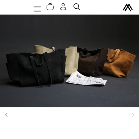
سبد
رش
Flyout
جستجو
خرید
ه
Menu
حتوا